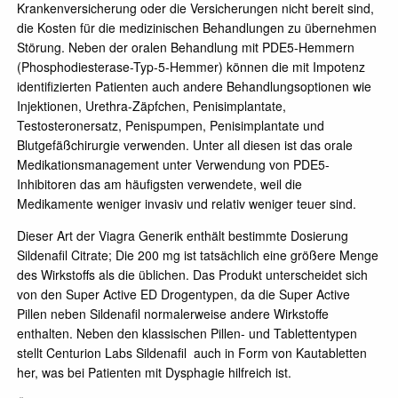
Krankenversicherung oder die Versicherungen nicht bereit sind,
die Kosten für die medizinischen Behandlungen zu übernehmen
Störung. Neben der oralen Behandlung mit PDE5-Hemmern
(Phosphodiesterase-Typ-5-Hemmer) können die mit Impotenz
identifizierten Patienten auch andere Behandlungsoptionen wie
Injektionen, Urethra-Zäpfchen, Penisimplantate,
Testosteronersatz, Penispumpen, Penisimplantate und
Blutgefäßchirurgie verwenden. Unter all diesen ist das orale
Medikationsmanagement unter Verwendung von PDE5-
Inhibitoren das am häufigsten verwendete, weil die
Medikamente weniger invasiv und relativ weniger teuer sind.
Dieser Art der Viagra Generik enthält bestimmte Dosierung
Sildenafil Citrate; Die 200 mg ist tatsächlich eine größere Menge
des Wirkstoffs als die üblichen. Das Produkt unterscheidet sich
von den Super Active ED Drogentypen, da die Super Active
Pillen neben Sildenafil normalerweise andere Wirkstoffe
enthalten. Neben den klassischen Pillen- und Tablettentypen
stellt Centurion Labs Sildenafil auch in Form von Kautabletten
her, was bei Patienten mit Dysphagie hilfreich ist.