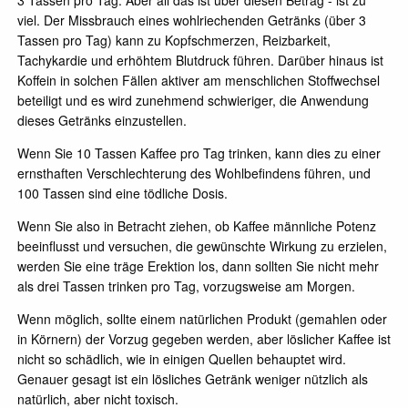
3 Tassen pro Tag. Aber all das ist über diesen Betrag - ist zu
viel. Der Missbrauch eines wohlriechenden Getränks (über 3
Tassen pro Tag) kann zu Kopfschmerzen, Reizbarkeit,
Tachykardie und erhöhtem Blutdruck führen. Darüber hinaus ist
Koffein in solchen Fällen aktiver am menschlichen Stoffwechsel
beteiligt und es wird zunehmend schwieriger, die Anwendung
dieses Getränks einzustellen.
Wenn Sie 10 Tassen Kaffee pro Tag trinken, kann dies zu einer
ernsthaften Verschlechterung des Wohlbefindens führen, und
100 Tassen sind eine tödliche Dosis.
Wenn Sie also in Betracht ziehen, ob Kaffee männliche Potenz
beeinflusst und versuchen, die gewünschte Wirkung zu erzielen,
werden Sie eine träge Erektion los, dann sollten Sie nicht mehr
als drei Tassen trinken pro Tag, vorzugsweise am Morgen.
Wenn möglich, sollte einem natürlichen Produkt (gemahlen oder
in Körnern) der Vorzug gegeben werden, aber löslicher Kaffee ist
nicht so schädlich, wie in einigen Quellen behauptet wird.
Genauer gesagt ist ein lösliches Getränk weniger nützlich als
natürlich, aber nicht toxisch.