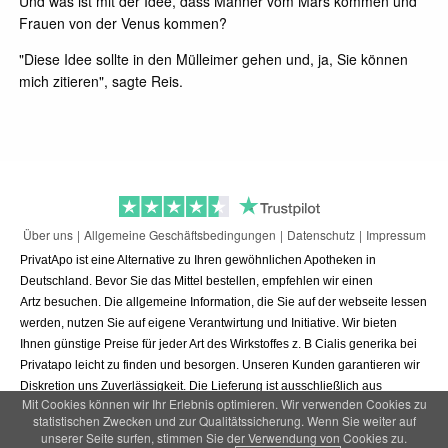
Und was ist mit der Idee, dass Männer vom Mars kommen und
Frauen von der Venus kommen?
"Diese Idee sollte in den Mülleimer gehen und, ja, Sie können
mich zitieren", sagte Reis.
Über uns
Allgemeine Geschäftsbedingungen
Datenschutz
Impressum
PrivatApo ist eine Alternative zu Ihren gewöhnlichen Apotheken in
Deutschland. Bevor Sie das Mittel bestellen, empfehlen wir einen
Artz besuchen. Die allgemeine Information, die Sie auf der webseite lessen
werden, nutzen Sie auf eigene Verantwirtung und Initiative. Wir bieten
Ihnen günstige Preise für jeder Art des Wirkstoffes z. B Cialis generika bei
Privatapo leicht zu finden und besorgen. Unseren Kunden garantieren wir
Diskretion uns Zuverlässigkeit. Die Lieferung ist ausschließlich aus
Mit Cookies können wir Ihr Erlebnis optimieren. Wir verwenden Cookies zu
Deutschland und versandkostenfrei.
statistischen Zwecken und zur Qualitätssicherung. Wenn Sie weiter auf
unserer Seite surfen, stimmen Sie der Verwendung von Cookies zu.
© PrivatApo 2016 - 2026