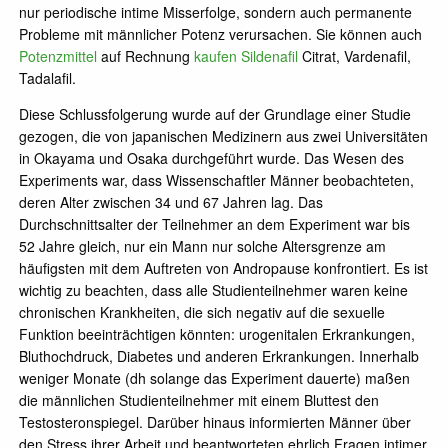
nur periodische intime Misserfolge, sondern auch permanente
Probleme mit männlicher Potenz verursachen. Sie können auch
Potenzmittel
auf Rechnung
kaufen Sildenafil
Citrat, Vardenafil,
Tadalafil.
Diese Schlussfolgerung wurde auf der Grundlage einer Studie
gezogen, die von japanischen Medizinern aus zwei Universitäten
in Okayama und Osaka durchgeführt wurde. Das Wesen des
Experiments war, dass Wissenschaftler Männer beobachteten,
deren Alter zwischen 34 und 67 Jahren lag. Das
Durchschnittsalter der Teilnehmer an dem Experiment war bis
52 Jahre gleich, nur ein Mann nur solche Altersgrenze am
häufigsten mit dem Auftreten von Andropause konfrontiert. Es ist
wichtig zu beachten, dass alle Studienteilnehmer waren keine
chronischen Krankheiten, die sich negativ auf die sexuelle
Funktion beeinträchtigen könnten: urogenitalen Erkrankungen,
Bluthochdruck, Diabetes und anderen Erkrankungen. Innerhalb
weniger Monate (dh solange das Experiment dauerte) maßen
die männlichen Studienteilnehmer mit einem Bluttest den
Testosteronspiegel. Darüber hinaus informierten Männer über
den Stress ihrer Arbeit und beantworteten ehrlich Fragen intimer