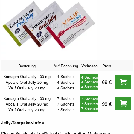
Dosierung
Auf Rechnung
Vorkasse
Preis
Kamagra Oral Jelly 100 mg
4 Sachets
4 Sachets
69
€
Apcalis Oral Jelly 20 mg
4 Sachets
4 Sachets
4 Sachets
Valif Oral Jelly 20 mg
4 Sachets
Kamagra Oral Jelly 100 mg
7 Sachets
7 Sachets
99
€
Apcalis Oral Jelly 20 mg
7 Sachets
7 Sachets
7 Sachets
Valif Oral Jelly 20 mg
7 Sachets
Jelly-Testpaket-Infos
Dieses Set bietet die Möglichkeit, alle großen Marken von