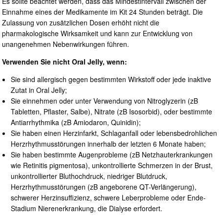
Es sollte beachtet werden, dass das Mindestintervall zwischen der
Einnahme eines der Medikamente im Kit 24 Stunden beträgt. Die
Zulassung von zusätzlichen Dosen erhöht nicht die
pharmakologische Wirksamkeit und kann zur Entwicklung von
unangenehmen Nebenwirkungen führen.
Verwenden Sie nicht Oral Jelly, wenn:
Sie sind allergisch gegen bestimmten Wirkstoff oder jede inaktive
Zutat in Oral Jelly;
Sie einnehmen oder unter Verwendung von Nitroglyzerin (zB
Tabletten, Pflaster, Salbe), Nitrate (zB Isosorbid), oder bestimmte
Antiarrhythmika (zB Amiodaron, Quinidin);
Sie haben einen Herzinfarkt, Schlaganfall oder lebensbedrohlichen
Herzrhythmusstörungen innerhalb der letzten 6 Monate haben;
Sie haben bestimmte Augenprobleme (zB Netzhauterkrankungen
wie Retinitis pigmentosa), unkontrollierte Schmerzen in der Brust,
unkontrollierter Bluthochdruck, niedriger Blutdruck,
Herzrhythmusstörungen (zB angeborene QT-Verlängerung),
schwerer Herzinsuffizienz, schwere Leberprobleme oder Ende-
Stadium Nierenerkrankung, die Dialyse erfordert.